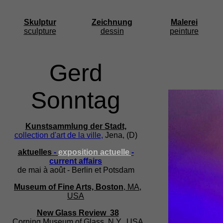
Skulptur
Zeichnung
Malerei
sculpture
dessin
peinture
Gerd
Sonntag
Kunstsammlung der Stadt,
collection d'art de la ville
,
Jena, (D)
aktuelles
-
exposition actuelle
-
current affairs
de mai à août - Berlin et Potsdam
Museum of Fine Arts, Boston
, MA,
USA
New Glass Review 38
Corning Museum of Glass, N.Y.,
USA