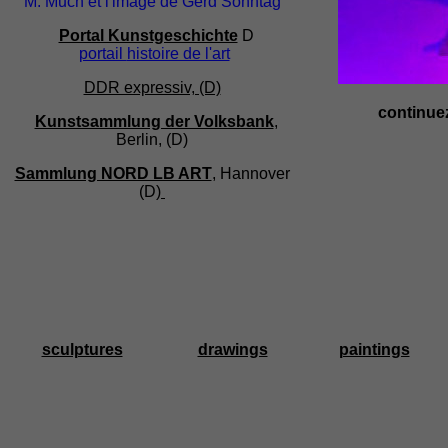
M. Much et l'image de Gerd Sonntag
Portal Kunstgeschichte
D
portail
histoire de l'art
DDR expressiv, (D)
continuez
Kunstsammlung der Volksbank
,
Berlin, (D)
Sammlung NORD LB ART
, Hannover
(D)
sculptures
drawings
paintings