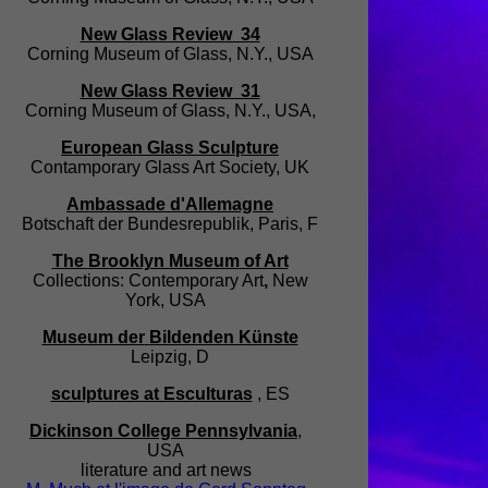
New Glass Review 34
Corning Museum of Glass, N.Y.,
USA
New Glass Review 31
Corning Museum of Glass, N.Y.
,
USA,
European Glass Sculpture
Contamporary Glass Art Society, UK
Ambassade d'Allemagne
Botschaft der Bundesrepublik, Paris, F
The
Brooklyn Museum
of Art
Collections: Contemporary Art
,
New
York
,
USA
Museum der
Bildenden Künste
Leipzig
, D
sculptures at Esculturas
, ES
Dickinson College Pennsylvania
,
USA
literature and
art news